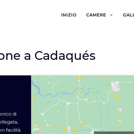
INIZIO
CAMERE
GAL
ione a Cadaqués
orico di
llegata,
n facilità.