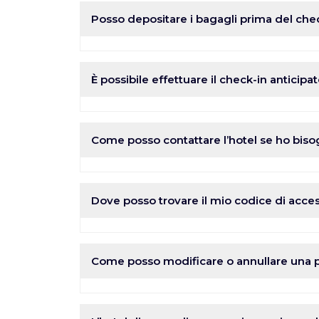
Posso depositare i bagagli prima del che
È possibile lasciare i bagagli prima del chec
È possibile effettuare il check-in anticipa
Queste opzioni sono soggette a disponibilit
Come posso contattare l’hotel se ho biso
Potete contattare l’hotel telefonicamente o 
problema o domanda durante il vostro so
Dove posso trovare il mio codice di acce
Il codice di accesso è contenuto nel link c
l’ingresso principale e per la vostra camera
Come posso modificare o annullare una p
Le prenotazioni effettuate tramite Bookin