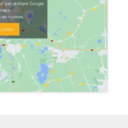
to" per abilitare Google
maps
a de cookies
ccetto