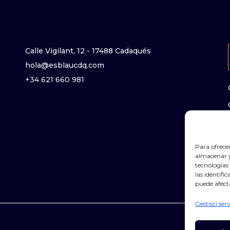
Calle Vigilant, 12 - 17488 Cadaqués
hola@esblaucdq.com
+34 621 660 981
Para ofrece
almacenar y/
tecnologías
las identifi
puede afect
Gestisci serv