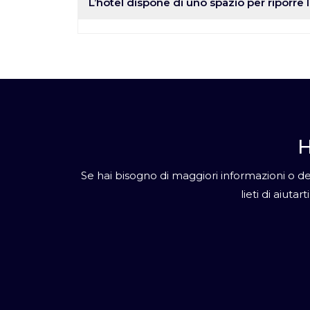
modifiche manuali.
L’hotel dispone di uno spazio per riporre l
Attualmente l’hotel non dispone di un’area 
H
Se hai bisogno di maggiori informazioni o des
lieti di aiuta