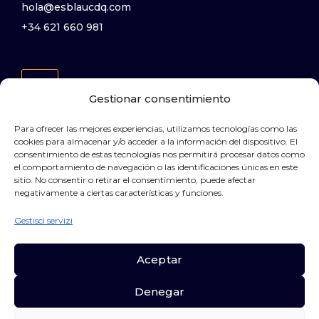
hola@esblaucdq.com
+34 621 660 981
Gestionar consentimiento
Para ofrecer las mejores experiencias, utilizamos tecnologías como las
Camere
cookies para almacenar y/o acceder a la información del dispositivo. El
Galleria
consentimiento de estas tecnologías nos permitirá procesar datos como
el comportamiento de navegación o las identificaciones únicas en este
Contatti
sitio. No consentir o retirar el consentimiento, puede afectar
negativamente a ciertas características y funciones.
Politica sulla riservatezza
Gestisci servizi
Termini e Condizioni
Avviso legale
Aceptar
Denegar
@ 2026 EsBlau Cadaques. Tutti i diritti riservati.